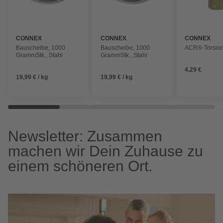
CONNEX
CONNEX
CONNEX
Bauscheibe, 1000
Bauscheibe, 1000
ACR®-Torsion
GrammStk., Stahl
GrammStk., Stahl
4,29 €
19,99 € / kg
19,99 € / kg
Newsletter: Zusammen
machen wir Dein Zuhause zu
einem schöneren Ort.