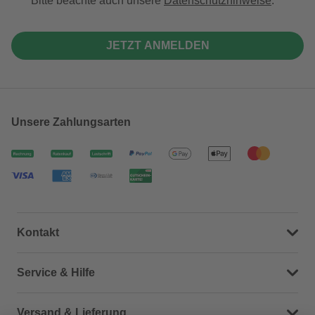
Bitte beachte auch unsere
Datenschutzhinweise
.
JETZT ANMELDEN
Unsere Zahlungsarten
Kontakt
Dein Kontakt zu uns
Service & Hilfe
Häufige Fragen (FAQ)
Versand & Lieferung