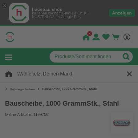
hagebau shop
Anzeigen
hagebau connect GmbH & Co. KG
KOSTENLOS- In Google Play
Wähle jetzt Deinen Markt
Bauscheibe, 1000 GrammStk., Stahl
Unterlegscheiben
Bauscheibe, 1000 GrammStk., Stahl
Online-Artikelnr.: 1199756