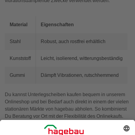
vibrationsdämpfende Zwecke verwendet werden.
Material
Eigenschaften
Stahl
Robust, auch rostfrei erhältlich
Kunststoff
Leicht, isolierend, witterungsbeständig
Gummi
Dämpft Vibrationen, rutschhemmend
Du kannst Unterlegscheiben kaufen bequem in unserem
Onlineshop und bei Bedarf auch direkt in einem der vielen
stationären Märkte von hagebau abholen. So kombinierst
Du Beratung vor Ort mit der Flexibilität des Onlinekaufs.
Der hagebau-Onlineshop bietet Dir eine schnelle
Verfügbarkeit und ein großes Sortiment – perfekt für Dein