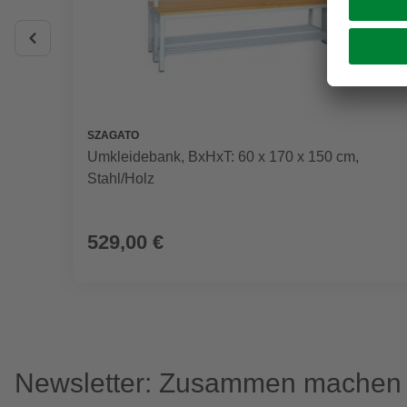
SZAGATO
Umkleidebank, BxHxT: 60 x 170 x 150 cm,
Stahl/Holz
529,00 €
Newsletter: Zusammen machen w