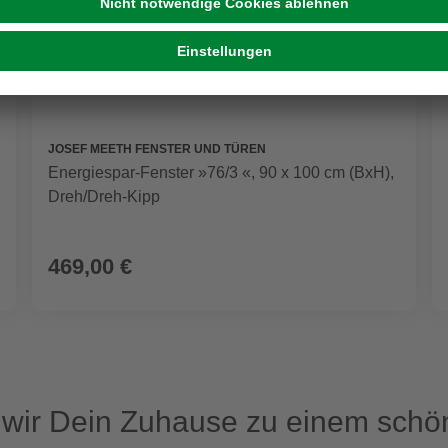
JOSEF MEETH FENSTER UND TÜREN
Energiespar-Fenster »76/3 «, 90 x 100 cm (BxH),
Dreh/Dreh-Kipp
469,00 €
ir Dein Zuhause zu einem schön