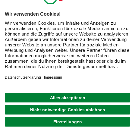
Steckschraubendreher
Die klassischen
Schlitzschraubendreher
wurden im Laufe
der Zeit zunehmend von anderen Schraubensystemen
verdrängt. Allein im Bereich der
Kreuzschraubendreher
gibt es mehrere unterschiedliche Systeme. Entscheiden
Sie sich für Steckschraubendreher, die verschiedene
Aufsätze aufnehmen können, sind Sie für viele Aufgaben
bestens ausgestattet.
Elektriker Schraubendreher
Für Arbeiten an der Elektroinstallation sollten Sie nur
isoliertes Werkzeug verwenden, um die Gefahr eines
Stromschlags auszuschließen. Bei den Schraubendrehern
für Elektroarbeiten muss die Isolation der Klinge bis an
den Griff heranführen. Zu den bewährten Produkten in