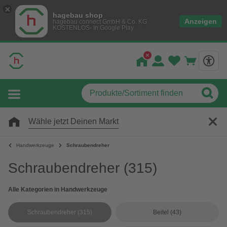
hagebau shop
Anzeigen
hagebau connect GmbH & Co. KG
KOSTENLOS- In Google Play
Wähle jetzt Deinen Markt
Handwerkzeuge
Schraubendreher
Schraubendreher
(315)
Alle Kategorien in Handwerkzeuge
Schraubendreher
(315)
Beitel
(43)