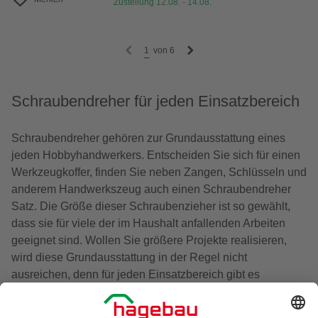
Zustellung 12.08. - 14.08.
1
von
6
Schraubendreher für jeden Einsatzbereich
Schraubendreher gehören zur Grundausstattung eines
jeden Hobbyhandwerkers. Entscheiden Sie sich für einen
Werkzeugkoffer, finden Sie neben Zangen, Schlüsseln und
anderem Handwerkszeug auch einen Schraubendreher
Satz. Die Größe dieser Schraubenzieher ist so gewählt,
dass sie für viele der im Haushalt anfallenden Arbeiten
geeignet sind. Wollen Sie größere Projekte realisieren,
wird diese Grundausstattung in der Regel nicht
ausreichen, denn für jeden Einsatzbereich gibt es
spezielle Schraubendreher zu kaufen.