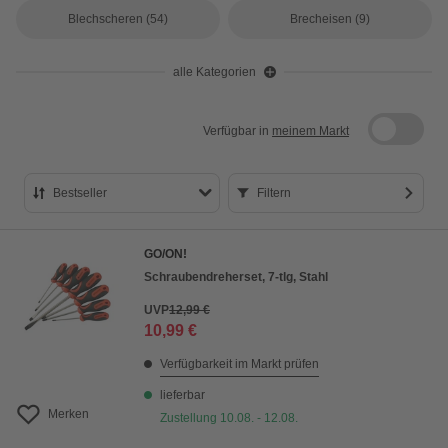
Blechscheren
(54)
Brecheisen
(9)
alle Kategorien
Verfügbar in
meinem Markt
Bestseller
Filtern
Bestseller
GO/ON!
Preis aufsteigend
Schraubendreherset, 7-tlg, Stahl
Preis absteigend
UVP
12,99 €
10,99 €
Bewertung
Verfügbarkeit im Markt prüfen
lieferbar
Merken
Zustellung 10.08. - 12.08.