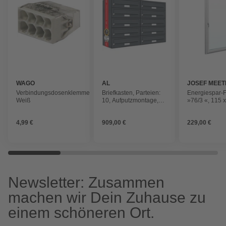
WAGO
AL
JOSEF MEET
BRIEFKASTENSYSTEME
FENSTER U
Verbindungsdosenklemme,
Briefkasten, Parteien:
Energiespar-F
TÜREN
Weiß
10, Aufputzmontage,
»76/3 «, 115 
BxHxT: 153,514 x 57,5
(BxH), Dreh-K
x 27,5 cm
rechts
4,99 €
909,00 €
229,00 €
Newsletter: Zusammen
machen wir Dein Zuhause zu
einem schöneren Ort.