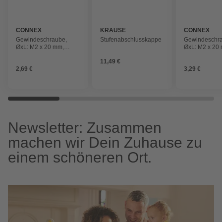
CONNEX
KRAUSE
CONNEX
Gewindeschraube,
Stufenabschlusskappe
Gewindeschr
ØxL: M2 x 20 mm,
ØxL: M2 x 20
Verzinkt, 20 Stück
Verzinkt, 20 S
11,49 €
2,69 €
3,29 €
Newsletter: Zusammen
machen wir Dein Zuhause zu
einem schöneren Ort.