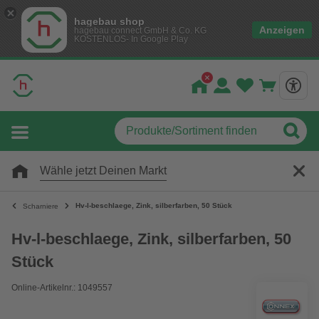
hagebau shop
Anzeigen
hagebau connect GmbH & Co. KG
KOSTENLOS- In Google Play
Wähle jetzt Deinen Markt
Hv-l-beschlaege, Zink, silberfarben, 50 Stück
Scharniere
Hv-l-beschlaege, Zink, silberfarben, 50
Stück
Online-Artikelnr.: 1049557