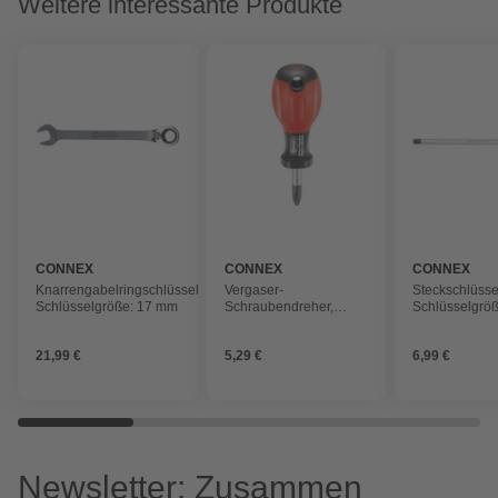
Weitere interessante Produkte
CONNEX
CONNEX
CONNEX
Knarrengabelringschlüssel,
Vergaser-
Steckschlüsse
Schlüsselgröße: 17 mm
Schraubendreher,
Schlüsselgröß
Klingenlänge: 25 mm,
150 mm
Metall, PH, 33g
21,99 €
5,29 €
6,99 €
Newsletter: Zusammen