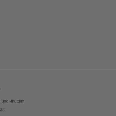
m
 und -muttern
alt