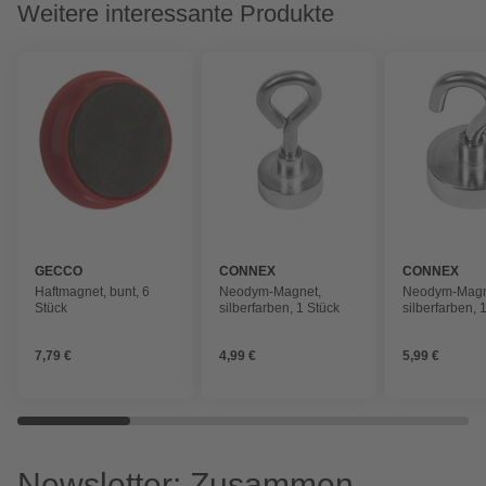
Weitere interessante Produkte
GECCO
CONNEX
CONNEX
Haftmagnet, bunt, 6
Neodym-Magnet,
Neodym-Magn
Stück
silberfarben, 1 Stück
silberfarben, 
7,79 €
4,99 €
5,99 €
Newsletter: Zusammen