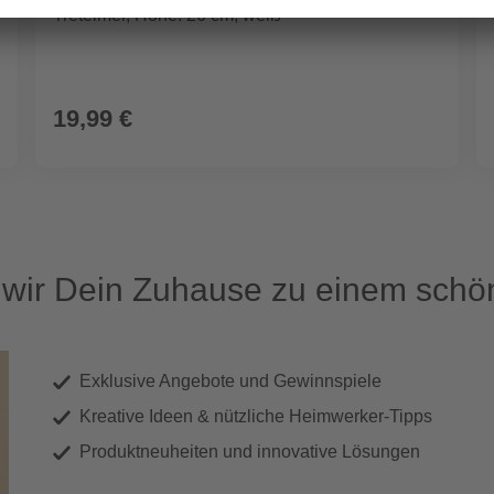
Treteimer, Höhe: 26 cm, weiß
19,99 €
ir Dein Zuhause zu einem schön
Exklusive Angebote und Gewinnspiele
Kreative Ideen & nützliche Heimwerker-Tipps
Produktneuheiten und innovative Lösungen