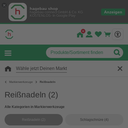
hagebau shop
Anzeigen
hagebau connect GmbH & Co. KG
KOSTENLOS- In Google Play
Wähle jetzt Deinen Markt
Markierwerkzeuge
Reißnadeln
Reißnadeln
(2)
Alle Kategorien in Markierwerkzeuge
Reißnadeln
(2)
Schlagschnüre
(4)