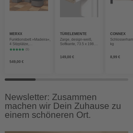
MERXX
TÜRELEMENTE
CONNEX
BORNE
Funktionsbett »Madeira«,
Zarge, design-weiß,
Schlosserham
4 Sitzplätze,
Softkante, 73.5 x 198.5
kg
Polyrattan/Stahl/Polyester,
x 20 cm, links
(1)
inkl. Auflagen
149,00 €
8,99 €
549,00 €
Newsletter: Zusammen
machen wir Dein Zuhause zu
einem schöneren Ort.