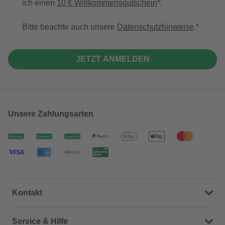
ich einen
10 € Willkommensgutschein
*.
Bitte beachte auch unsere
Datenschutzhinweise
.
JETZT ANMELDEN
Unsere Zahlungsarten
Kontakt
Dein Kontakt zu uns
Service & Hilfe