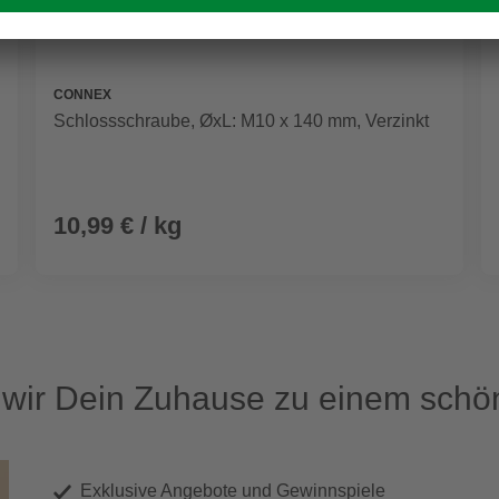
CONNEX
Schlossschraube, ØxL: M10 x 140 mm, Verzinkt
10,99 € / kg
ir Dein Zuhause zu einem schön
Exklusive Angebote und Gewinnspiele