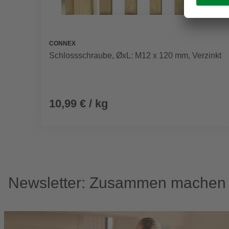
CONNEX
Schlossschraube, ØxL: M12 x 120 mm, Verzinkt
10,99 € / kg
Newsletter: Zusammen machen w