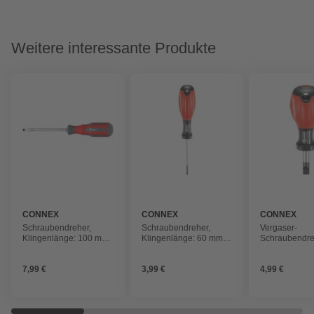
Weitere interessante Produkte
CONNEX
CONNEX
CONNEX
Schraubendreher,
Schraubendreher,
Vergaser-
Klingenlänge: 100 mm,
Klingenlänge: 60 mm,
Schraubendre
Stahl, Längsschlitz, 70g
Metall, Längsschlitz,
Klingenlänge
20g
Metall, Längss
7,99 €
3,99 €
4,99 €
38g