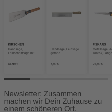
KIRSCHEN
FISKARS
Handsäge,
Handsäge, Feinsäge
Metallsäge »
Feinschnittsäge mit
gerade
Tooth«, Länge
Korkgriff ''RYOBA'',
Material Sägeb
zweiseitig-gezahnt,
Metall
44,99 €
7,99 €
26,99 €
Sägeblattlänge: 240
mm
Newsletter: Zusammen
machen wir Dein Zuhause zu
einem schöneren Ort.