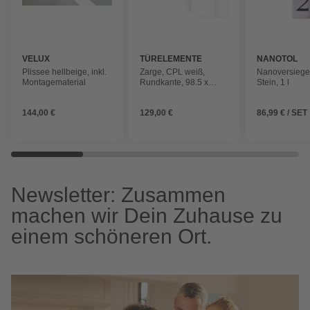
VELUX
TÜRELEMENTE
NANOTOL
BORNE
Plissee hellbeige, inkl.
Zarge, CPL weiß,
Nanoversiegel
Montagematerial
Rundkante, 98.5 x
Stein, 1 l
198.5 x 20 cm, links
144,00 €
129,00 €
86,99 € / SET
Newsletter: Zusammen
machen wir Dein Zuhause zu
einem schöneren Ort.