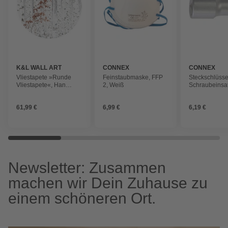
K&L WALL ART
CONNEX
CONNEX
Vliestapete »Runde
Feinstaubmaske, FFP
Steckschlüsse
Vliestapete«, Han
2, Weiß
Schraubeinsat
Birkenwald grau braun,
Schlüsselgrö
mehrfarbig, matt
61,99 €
6,99 €
6,19 €
Newsletter: Zusammen
machen wir Dein Zuhause zu
einem schöneren Ort.