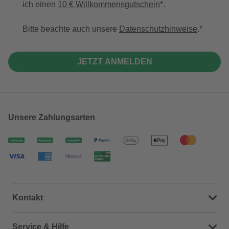
ich einen
10 € Willkommensgutschein
*.
Bitte beachte auch unsere
Datenschutzhinweise
.
JETZT ANMELDEN
Unsere Zahlungsarten
Kontakt
Dein Kontakt zu uns
Service & Hilfe