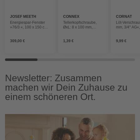
JOSEF MEETH
CONNEX
CORNAT
FENSTER UND
Energiespar-Fenster
Tellerkopfschraube,
Löt-Verschra
TÜREN
»76/3 «, 100 x 150 cm
ØxL: 8 x 100 mm,
mm, 3/4" AG«
(BxH), feststehend
Verzinkt, 1 Stück
309,00 €
1,39 €
9,99 €
Newsletter: Zusammen
machen wir Dein Zuhause zu
einem schöneren Ort.