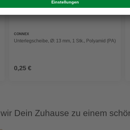
CONNEX
Unterlegscheibe, Ø: 13 mm, 1 Stk., Polyamid (PA)
0,25 €
ir Dein Zuhause zu einem schön