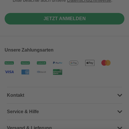
Bitte beachte auch unsere
Datenschutzhinweise
.
JETZT ANMELDEN
Unsere Zahlungsarten
Kontakt
Dein Kontakt zu uns
Service & Hilfe
Häufige Fragen (FAQ)
Versand & Lieferung