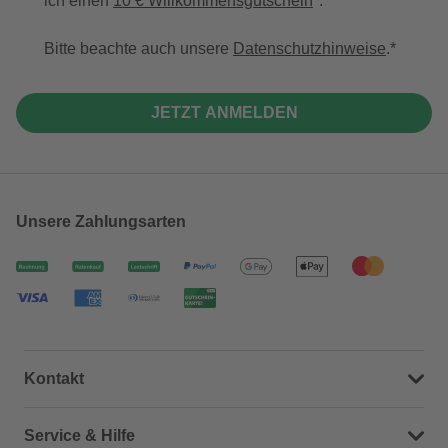
ich einen
10 € Willkommensgutschein
*.
Bitte beachte auch unsere
Datenschutzhinweise
.
JETZT ANMELDEN
Unsere Zahlungsarten
Kontakt
Dein Kontakt zu uns
Service & Hilfe