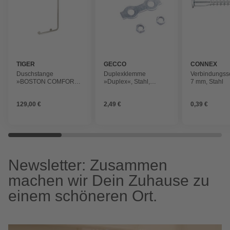
TIGER
GECCO
CONNEX
Duschstange
Duplexklemme
Verbindungss
»BOSTON COMFORT
»Duplex«, Stahl,
7 mm, Stahl
& SAFETY«,
silberfarben
Edelstahl/Zamak,
129,00 €
2,49 €
0,39 €
silberfarben
Newsletter: Zusammen
machen wir Dein Zuhause zu
einem schöneren Ort.