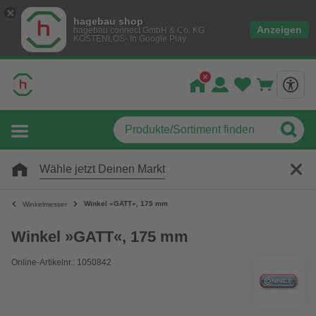
hagebau shop
Anzeigen
hagebau connect GmbH & Co. KG
KOSTENLOS- In Google Play
Wähle jetzt Deinen Markt
Winkel »GATT«, 175 mm
Winkelmesser
Winkel »GATT«, 175 mm
Online-Artikelnr.: 1050842