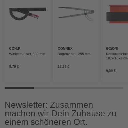
CON:P
CONNEX
GO/ON!
Winkelmesser, 300 mm
Bogenzirkel, 255 mm
Konturenlehre
18,5x10x2 cm,
8,79 €
17,99 €
9,99 €
Newsletter: Zusammen
machen wir Dein Zuhause zu
einem schöneren Ort.