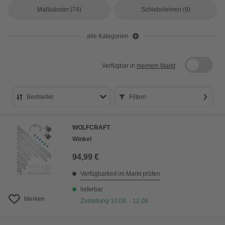
Maßbänder
(74)
Schiebelehren
(9)
alle Kategorien
Verfügbar in
meinem Markt
Bestseller
Filtern
Bestseller
WOLFCRAFT
Preis aufsteigend
Winkel
Preis absteigend
94,99 €
Bewertung
Verfügbarkeit im Markt prüfen
lieferbar
Merken
Zustellung 10.08. - 12.08.