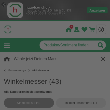
hagebau shop
Anzeigen
hagebau connect GmbH & Co. KG
KOSTENLOS- In Google Play
Wähle jetzt Deinen Markt
Messwerkzeuge
Winkelmesser
Winkelmesser
(43)
Alle Kategorien in Messwerkzeuge
Winkelmesser
(43)
Inspektionskameras
(1)