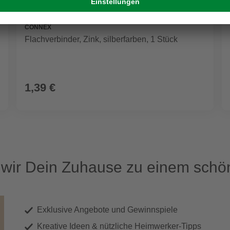
CONNEX
Flachverbinder, Zink, silberfarben, 1 Stück
1,39 €
ir Dein Zuhause zu einem schön
Exklusive Angebote und Gewinnspiele
Kreative Ideen & nützliche Heimwerker-Tipps