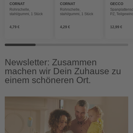
CORNAT
CORNAT
GECCO
Rohrschelle,
Rohrschelle,
Spanplattens
stahl/gummi, 1 Stück
stahl/gummi, 1 Stück
PZ, Teilgewind
Ø 5 x 70 mm, 
4,79 €
4,29 €
12,99 €
Newsletter: Zusammen
machen wir Dein Zuhause zu
einem schöneren Ort.