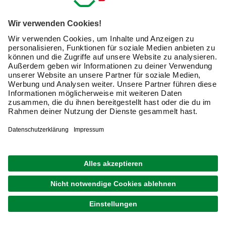
Zusammenführung und Analyse meiner Kaufdaten,
Coupons und Kartenvorteile umfasst, einverstanden.
Mein Einverständnis kann ich jederzeit widerrufen.
Nach Bestätigung meines Einverständnisses erhalte
ich einen
10 € Willkommensgutschein
*.
Bitte beachte auch unsere
Datenschutzhinweise
.
JETZT ANMELDEN
Unsere Zahlungsarten