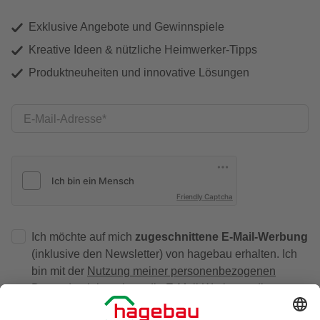
Exklusive Angebote und Gewinnspiele
Kreative Ideen & nützliche Heimwerker-Tipps
Produktneuheiten und innovative Lösungen
E-Mail-Adresse
Friendly Captcha
Ich möchte auf mich
zugeschnittene E-Mail-Werbung
(inklusive den Newsletter) von hagebau erhalten. Ich
bin mit der
Nutzung meiner personenbezogenen
Daten durch hagebau
, die E-Mail-Werbung, die
Analyse meines E-Mail-Umgangs sowie die