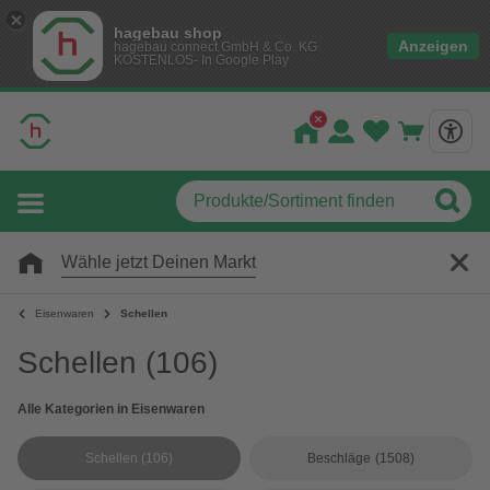
hagebau shop
Anzeigen
hagebau connect GmbH & Co. KG
KOSTENLOS- In Google Play
Wähle jetzt Deinen Markt
Eisenwaren
Schellen
Schellen
(106)
Alle Kategorien in Eisenwaren
Schellen
(106)
Beschläge
(1508)