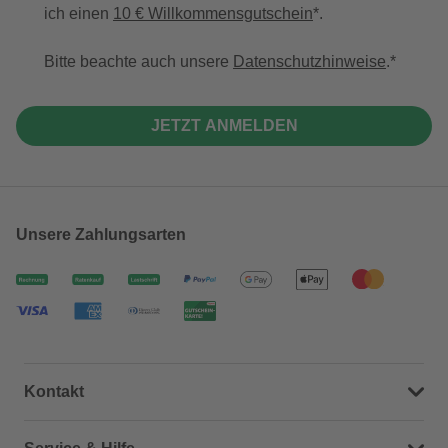
ich einen
10 € Willkommensgutschein
*.
Bitte beachte auch unsere
Datenschutzhinweise
.
JETZT ANMELDEN
Unsere Zahlungsarten
Kontakt
Dein Kontakt zu uns