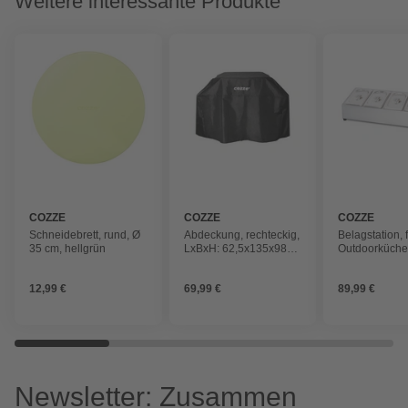
Weitere interessante Produkte
COZZE
COZZE
COZZE
Schneidebrett, rund, Ø
Abdeckung, rechteckig,
Belagstation, 
35 cm, hellgrün
LxBxH: 62,5x135x98
Outdoorküche
cm, schwarz
19,5x60x15 c
Edelstahl
12,99 €
69,99 €
89,99 €
Newsletter: Zusammen