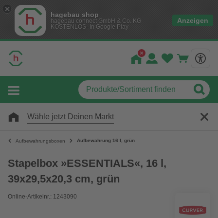
hagebau shop
Anzeigen
hagebau connect GmbH & Co. KG
KOSTENLOS- In Google Play
Wähle jetzt Deinen Markt
Aufbewahrung 16 l, grün
Aufbewahrungsboxen
Stapelbox »ESSENTIALS«, 16 l,
39x29,5x20,3 cm, grün
Online-Artikelnr.: 1243090