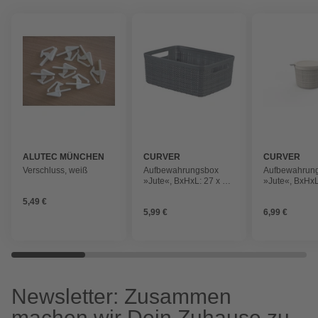
ALUTEC MÜNCHEN
CURVER
CURVER
Verschluss, weiß
Aufbewahrungsbox
Aufbewahrun
»Jute«, BxHxL: 27 x 11
»Jute«, BxHxL
x 20 cm, Kunststoff
x 17 cm, Kunst
5,49 €
5,99 €
6,99 €
Newsletter: Zusammen
machen wir Dein Zuhause zu