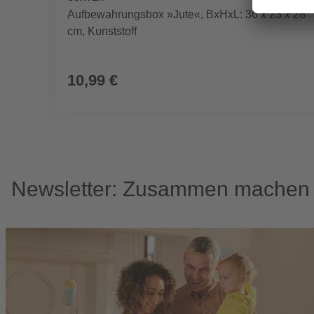
Aufbewahrungsbox »Jute«, BxHxL: 36 x 23 x 28
cm, Kunststoff
10,99 €
Newsletter: Zusammen machen w