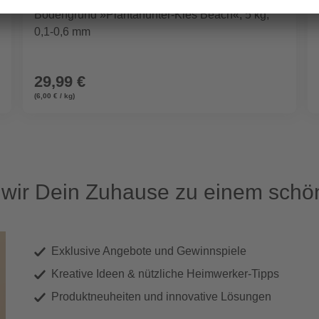
Bodengrund »Plantahunter-Kies Beach«, 5 kg,
0,1-0,6 mm
29,99 €
(6,00 € / kg)
ir Dein Zuhause zu einem schön
Exklusive Angebote und Gewinnspiele
Kreative Ideen & nützliche Heimwerker-Tipps
Produktneuheiten und innovative Lösungen