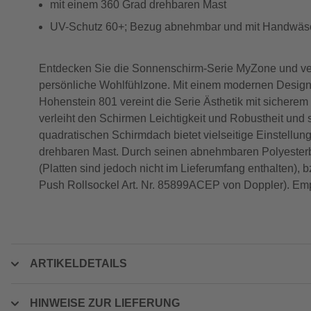
mit einem 360 Grad drehbaren Mast
UV-Schutz 60+; Bezug abnehmbar und mit Handwäs
Entdecken Sie die Sonnenschirm-Serie MyZone und verw
persönliche Wohlfühlzone. Mit einem modernen Design
Hohenstein 801 vereint die Serie Ästhetik mit sicherem
verleiht den Schirmen Leichtigkeit und Robustheit und
quadratischen Schirmdach bietet vielseitige Einstellu
drehbaren Mast. Durch seinen abnehmbaren Polyesterbez
(Platten sind jedoch nicht im Lieferumfang enthalten),
Push Rollsockel Art. Nr. 85899ACEP von Doppler). Em
ARTIKELDETAILS
HINWEISE ZUR LIEFERUNG