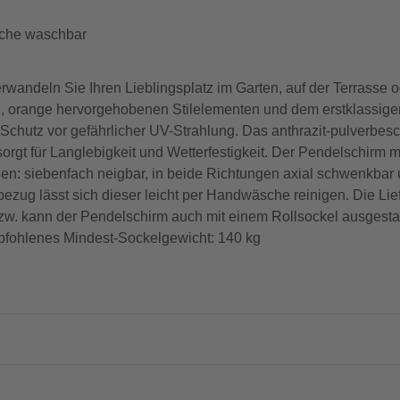
che waschbar
andeln Sie Ihren Lieblingsplatz im Garten, auf der Terrasse o
, orange hervorgehobenen Stilelementen und dem erstklassige
 Schutz vor gefährlicher UV-Strahlung. Das anthrazit-pulverbes
 sorgt für Langlebigkeit und Wetterfestigkeit. Der Pendelsch
ngen: siebenfach neigbar, in beide Richtungen axial schwenkbar
ug lässt sich dieser leicht per Handwäsche reinigen. Die Liefe
 bzw. kann der Pendelschirm auch mit einem Rollsockel ausgestat
pfohlenes Mindest-Sockelgewicht: 140 kg