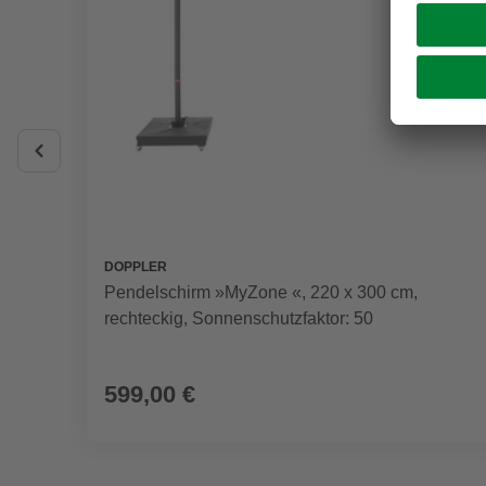
DOPPLER
Pendelschirm »MyZone «, 220 x 300 cm,
rechteckig, Sonnenschutzfaktor: 50
599,00 €