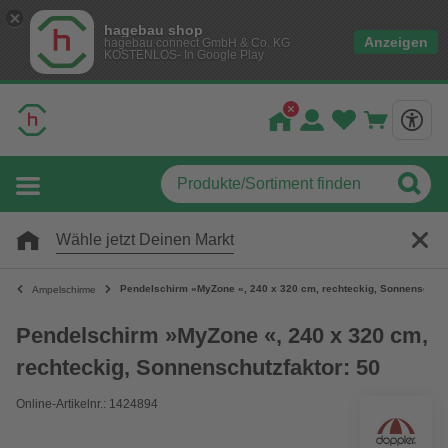
hagebau shop
Anzeigen
hagebau connect GmbH & Co. KG
KOSTENLOS- In Google Play
Wähle jetzt Deinen Markt
Pendelschirm »MyZone «, 240 x 320 cm, rechteckig, Sonnenschutz
Ampelschirme
Pendelschirm »MyZone «, 240 x 320 cm,
rechteckig, Sonnenschutzfaktor: 50
Online-Artikelnr.: 1424894