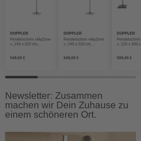
DOPPLER
DOPPLER
DOPPLER
Pendelschirm »MyZone
Pendelschirm »MyZone
Pendelschir
«, 240 x 320 cm,
«, 240 x 320 cm,
«, 220 x 300 
rechteckig,
rechteckig,
rechteckig,
Sonnenschutzfaktor: 50
Sonnenschutzfaktor: 50
Sonnenschutzf
549,00 €
549,00 €
599,00 €
Newsletter: Zusammen
machen wir Dein Zuhause zu
einem schöneren Ort.