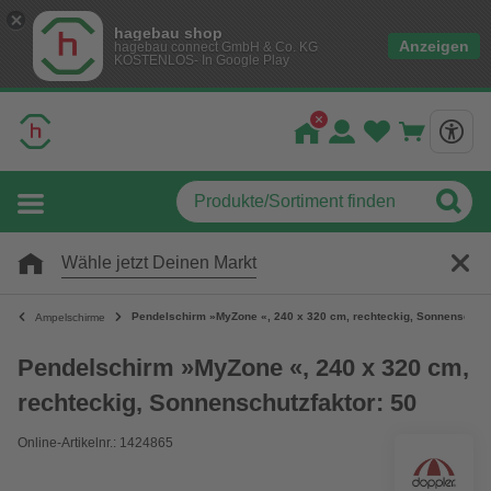
hagebau shop
Anzeigen
hagebau connect GmbH & Co. KG
KOSTENLOS- In Google Play
Wähle jetzt Deinen Markt
Pendelschirm »MyZone «, 240 x 320 cm, rechteckig, Sonnenschutz
Ampelschirme
Pendelschirm »MyZone «, 240 x 320 cm,
rechteckig, Sonnenschutzfaktor: 50
Online-Artikelnr.: 1424865