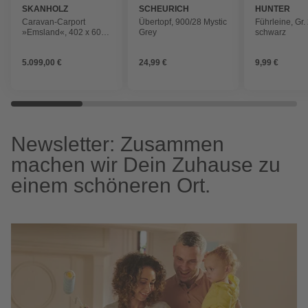
SKANHOLZ
SCHEURICH
HUNTER
Caravan-Carport
Übertopf, 900/28 Mystic
Führleine, Gr.
»Emsland«, 402 x 604
Grey
schwarz
cm, Schiefergrau,
Holzart: Fichte
5.099,00 €
24,99 €
9,99 €
Newsletter: Zusammen
machen wir Dein Zuhause zu
einem schöneren Ort.