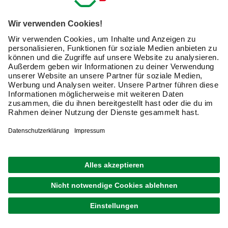
Dachkastenrinne für Finnhaus Wolff-Produkte,
BxT: 7 x 600 cm, Aluminium
439,00 €
Verfügbarkeit im Markt prüfen
lieferbar
Merken
Zustellung 04.09. - 07.09.
1
von
2
Verwandte Suchbegriffe
Regenfallrohr
Mit der Dachrinne fürs Gartenhaus die