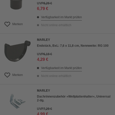
UVP
8,29 €
6,79 €
Verfügbarkeit im Markt prüfen
Merken
Nicht online erhältlich
MARLEY
Endstück, BxL: 7,6 x 11,8 cm, Nennweite: RG 100
UVP
6,19 €
4,29 €
Verfügbarkeit im Markt prüfen
Merken
Nicht online erhältlich
MARLEY
Dachrinnenzubehör »Wellplattenhalter«, Universal
2-tlg.
UVP
7,29 €
4,99 €