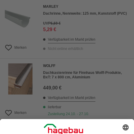
MARLEY
Dachrinne, Nennweite: 125 mm, Kunststoff (PVC)
UVP
6,69 €
5,29 €
Verfügbarkeit im Markt prüfen
Merken
Nicht online erhältlich
WOLFF
Dachkastenrinne für Finnhaus Wolff-Produkte,
BxT: 7 x 800 cm, Aluminium
449,00 €
Verfügbarkeit im Markt prüfen
lieferbar
Merken
Zustellung 24.10. - 27.10.
WOLFF