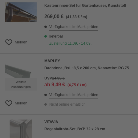
Kastenrinnen-Set für Gartenhäuser, Kunststoff
269,00 €
(41,38 € / m)
Verfügbarkeit im Markt prüfen
lieferbar
Merken
Zustellung 11.09. - 14.09.
MARLEY
Dachrinne, BxL: 8,5 x 200 cm, Nennweite: RG 75
UVP
14,99 €
Weitere
ab
9,49 €
(4,75 € / m)
Ausführungen
Verfügbarkeit im Markt prüfen
Merken
Nicht online erhältlich
VITAVIA
Regenfallrohr-Set, BxT: 32 x 28 cm