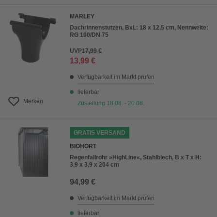
MARLEY
Dachrinnenstutzen, BxL: 18 x 12,5 cm, Nennweite:
RG 100/DN 75
UVP
17,99 €
13,99 €
Verfügbarkeit im Markt prüfen
lieferbar
Merken
Zustellung 18.08. - 20.08.
GRATIS VERSAND
BIOHORT
Regenfallrohr »HighLine«, Stahlblech, B x T x H:
3,9 x 3,9 x 204 cm
94,99 €
Verfügbarkeit im Markt prüfen
lieferbar