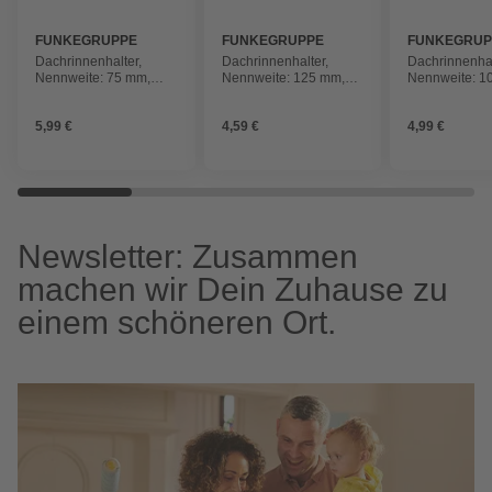
FUNKEGRUPPE
FUNKEGRUPPE
FUNKEGRUP
Dachrinnenhalter,
Dachrinnenhalter,
Dachrinnenhal
Nennweite: 75 mm,
Nennweite: 125 mm,
Nennweite: 1
halbrund, Hart-PVC
halbrund, Hart-PVC
halbrund, Ha
(PVC-U)
(PVC-U)
(PVC-U)
5,99 €
4,59 €
4,99 €
Newsletter: Zusammen
machen wir Dein Zuhause zu
einem schöneren Ort.