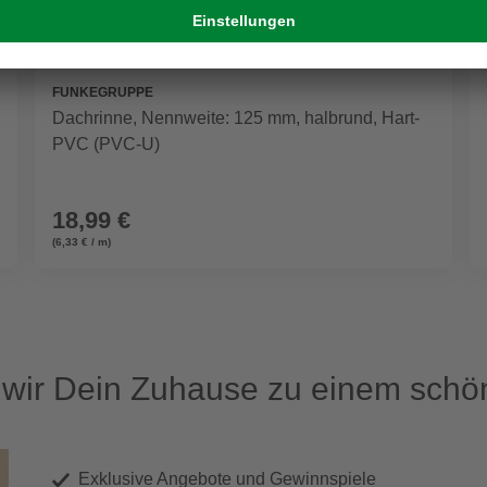
FUNKEGRUPPE
Dachrinne, Nennweite: 125 mm, halbrund, Hart-
PVC (PVC-U)
18,99 €
(6,33 € / m)
ir Dein Zuhause zu einem schön
Exklusive Angebote und Gewinnspiele