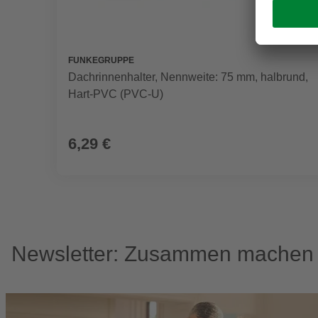
FUNKEGRUPPE
Dachrinnenhalter, Nennweite: 75 mm, halbrund,
Hart-PVC (PVC-U)
6,29 €
Newsletter: Zusammen machen w