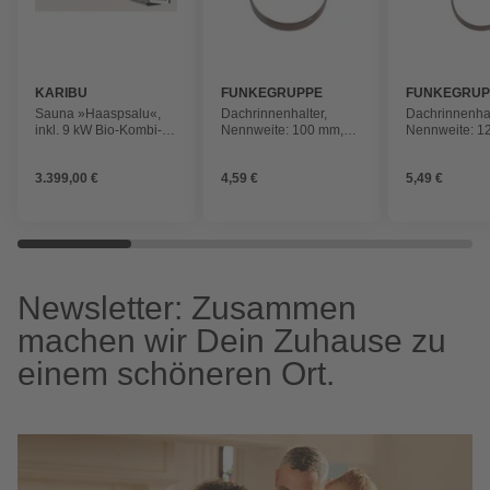
KARIBU
FUNKEGRUPPE
FUNKEGRUP
Sauna »Haaspsalu«,
Dachrinnenhalter,
Dachrinnenhal
inkl. 9 kW Bio-Kombi-
Nennweite: 100 mm,
Nennweite: 1
Saunaofen mit externer
halbrund, verzinkter
kastenförmig, 
Steuerung, für 4
Stahl
Stahl
3.399,00 €
4,59 €
5,49 €
Personen
Newsletter: Zusammen
machen wir Dein Zuhause zu
einem schöneren Ort.