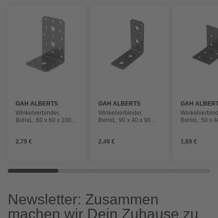
GAH ALBERTS
GAH ALBERTS
GAH ALBER
Winkelverbinder,
Winkelverbinder,
Winkelverbind
BxHxL: 60 x 60 x 100
BxHxL: 90 x 40 x 90
BxHxL: 50 x 4
mm, Stahl
mm, Stahl
mm, Stahl
2,79 €
2,49 €
1,69 €
Newsletter: Zusammen
machen wir Dein Zuhause zu