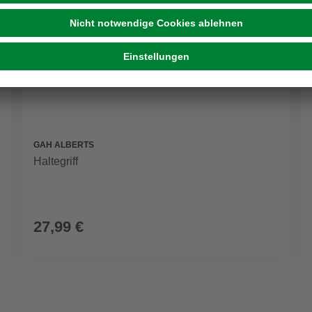
GAH ALBERTS
Haltegriff
27,99 €