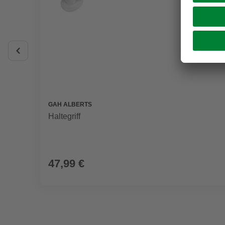
GAH ALBERTS
Haltegriff
47,99 €