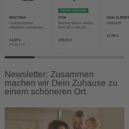
GRATIS VERSAND
MULTONA
VCM
GAH ALBER
Lackspraydose
Beamer-Stand »Neta«,
Haltegriff
»Multona Lackspray«,
BxH: 60 x 108 cm,
weiß, glänzend, 0,4 l
Holzwerkstoff
27,99 €
14,99 €
109,00 €
(37,48 € / l)
Newsletter: Zusammen
machen wir Dein Zuhause zu
einem schöneren Ort.