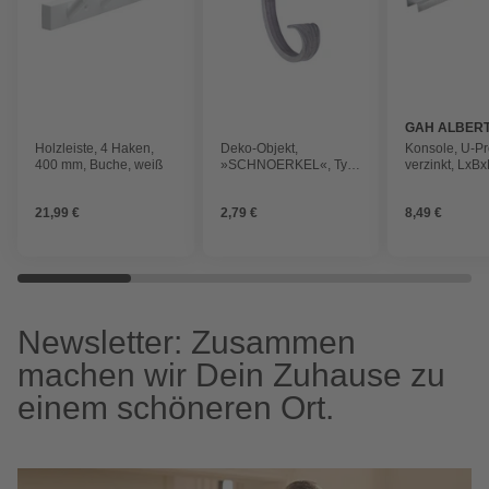
GAH ALBER
Holzleiste, 4 Haken,
Deko-Objekt,
Konsole, U-Pro
400 mm, Buche, weiß
»SCHNOERKEL«, Typ
verzinkt, LxBx
C, LxBxH: 11x6x2,2 cm
30x17,5x300
21,99 €
2,79 €
8,49 €
Newsletter: Zusammen
machen wir Dein Zuhause zu
einem schöneren Ort.