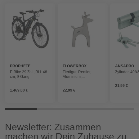
PROPHETE
FLOWERBOX
ANSAPRO
E-Bike 29 Zoll, RH: 48
Tierfigur, Rentier,
Zylinder, 40/
cm, 9-Gang
Aluminium,
silberfarben, 18 cm
21,99 €
1.469,00 €
22,99 €
Newsletter: Zusammen
machen wir Dein Zuhause zu