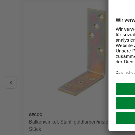
GECCO
Balkenwinkel, Stahl, goldfarben/irisierend, 1
Stück