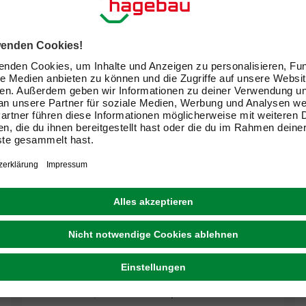
Gartentisch »Castello«, BxHxT: 90 x 74 x 90 cm,
Aluminimum, schwarz Holzoptik