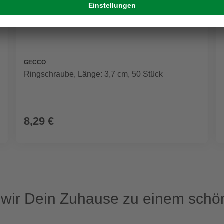
GECCO
Ringschraube, Länge: 3,7 cm, 50 Stück
8,29 €
ir Dein Zuhause zu einem schön