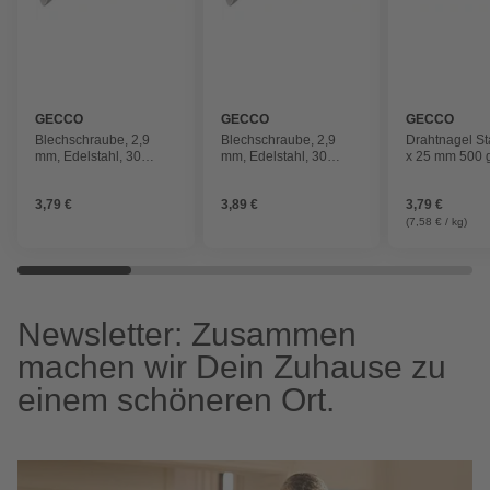
GECCO
GECCO
GECCO
Blechschraube, 2,9
Blechschraube, 2,9
Drahtnagel St
mm, Edelstahl, 30
mm, Edelstahl, 30
x 25 mm 500 
Stück
Stück
3,79 €
3,89 €
3,79 €
(7,58 € / kg)
Newsletter: Zusammen
machen wir Dein Zuhause zu
einem schöneren Ort.