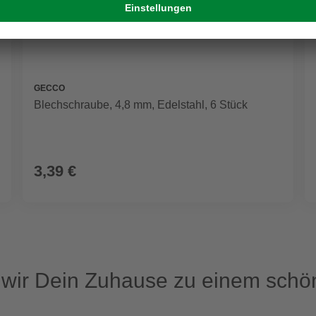
GECCO
Blechschraube, 4,8 mm, Edelstahl, 6 Stück
3,39 €
ir Dein Zuhause zu einem schön