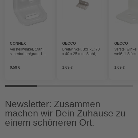
CONNEX
GECCO
GECCO
Verstellwinkel, Stahl,
Breitwinkel, BxHxL: 70
Verstellwinkel,
silberfarben/grau, 1
x 40 x 25 mm, Stahl,
weiß, 1 Stück
Stück
weiss, 1 Stück
0,59 €
1,69 €
1,09 €
Newsletter: Zusammen
machen wir Dein Zuhause zu
einem schöneren Ort.